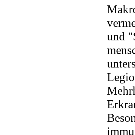
Makro
verme
und "
mensc
unters
Legio
Mehrh
Erkra
Beson
immun