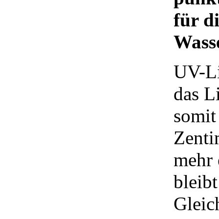
für d
Wasse
UV-Li
das Li
somit
Zenti
mehr 
bleib
Gleich