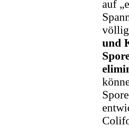
auf „
Spann
völli
und K
Spore
elimi
könne
Spore
entwi
Colif