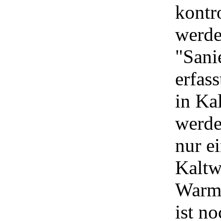
kontr
werde
"Sani
erfas
in Ka
werde
nur ei
Kaltw
Warmw
ist n