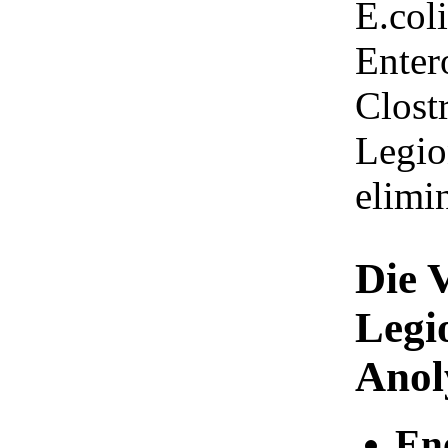
E.col
Enter
Clost
Legion
elimin
Die V
Legi
Anol
En