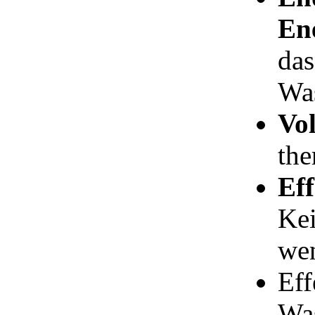
Ene
das
Was
Vol
the
Eff
Ke
we
Eff
Wa