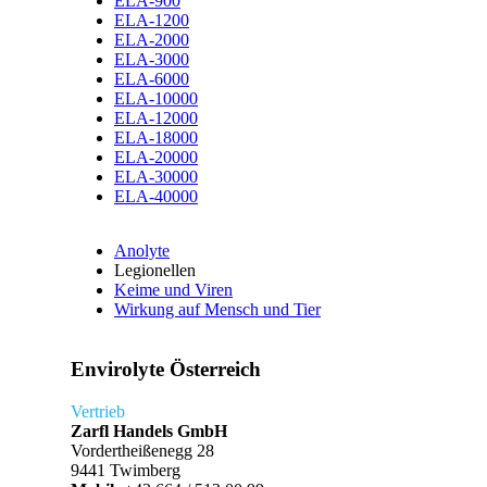
ELA-900
ELA-1200
ELA-2000
ELA-3000
ELA-6000
ELA-10000
ELA-12000
ELA-18000
ELA-20000
ELA-30000
ELA-40000
Anolyte
Legionellen
Keime und Viren
Wirkung auf Mensch und Tier
Envirolyte Österreich
Vertrieb
Zarfl Handels GmbH
Vordertheißenegg 28
9441 Twimberg