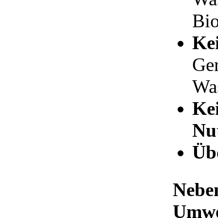
Bio
Ke
Ge
Wa
Kei
Nu
Üb
Neben
Umwel