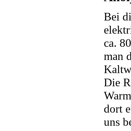
Bei d
elekt
ca. 8
man d
Kaltw
Die R
Warmw
dort 
uns b