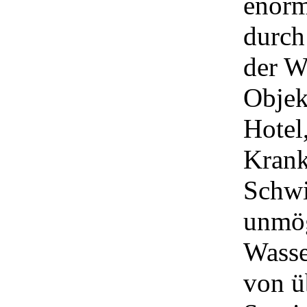
enorm
durch
der W
Objek
Hotel
Krank
Schwi
unmög
Wasse
von ü