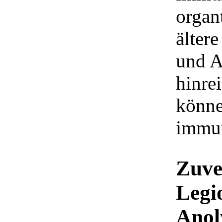
organ
älter
und A
hinre
könne
immun
Zuve
Legi
Anol