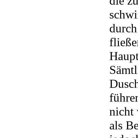
die z
schwi
durch
fließ
Haupt
Sämtl
Dusch
führe
nicht
als B