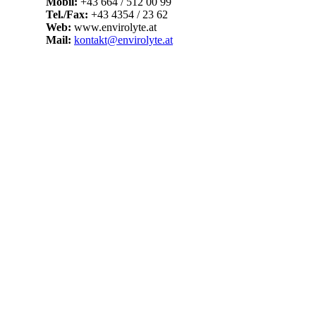
Mobil:
+43 664 / 512 00 99
Tel./Fax:
+43 4354 / 23 62
Web:
www.envirolyte.at
Mail:
kontakt@envirolyte.at