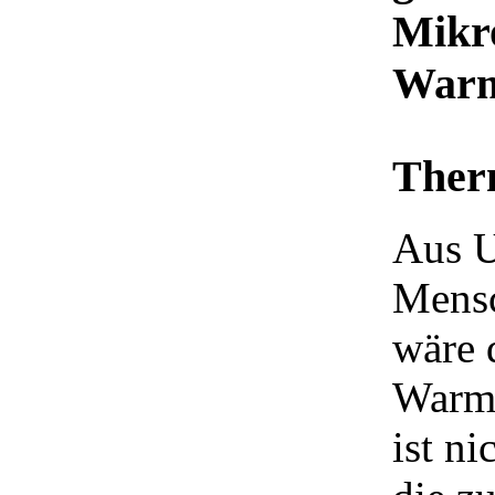
Mikr
Warm
Ther
Aus U
Mensc
wäre 
Warmw
ist ni