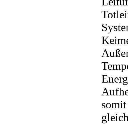
Leitu
Totlei
Syste
Keime
Außer
Tempe
Energ
Aufhe
somit
gleic