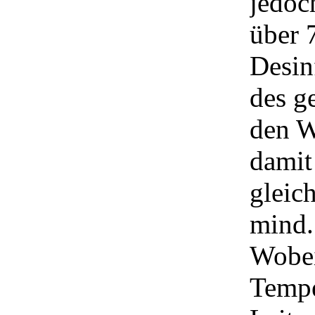
jedoc
über 
Desin
des g
den W
damit
gleich
mind.
Wobei
Tempe