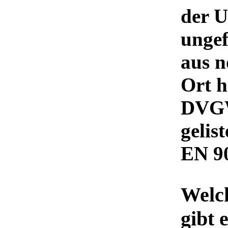
der U
ungef
aus n
Ort h
DVGW
gelis
EN 9
Welc
gibt 