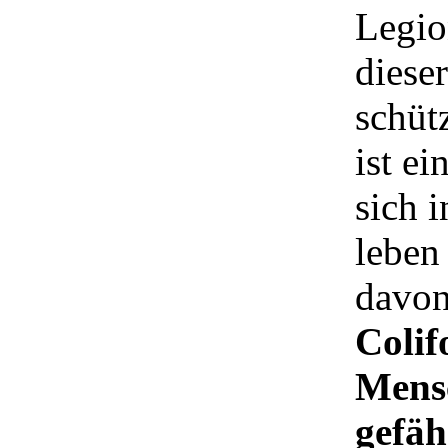
Legio
diese
schüt
ist e
sich i
leben
davo
Colif
Mensc
gefäh